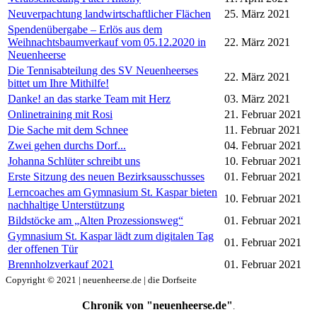
Neuverpachtung landwirtschaftlicher Flächen
25. März 2021
Spendenübergabe – Erlös aus dem
Weihnachtsbaumverkauf vom 05.12.2020 in
22. März 2021
Neuenheerse
Die Tennisabteilung des SV Neuenheerses
22. März 2021
bittet um Ihre Mithilfe!
Danke! an das starke Team mit Herz
03. März 2021
Onlinetraining mit Rosi
21. Februar 2021
Die Sache mit dem Schnee
11. Februar 2021
Zwei gehen durchs Dorf...
04. Februar 2021
Johanna Schlüter schreibt uns
10. Februar 2021
Erste Sitzung des neuen Bezirksausschusses
01. Februar 2021
Lerncoaches am Gymnasium St. Kaspar bieten
10. Februar 2021
nachhaltige Unterstützung
Bildstöcke am „Alten Prozessionsweg“
01. Februar 2021
Gymnasium St. Kaspar lädt zum digitalen Tag
01. Februar 2021
der offenen Tür
Brennholzverkauf 2021
01. Februar 2021
Copyright © 2021 | neuenheerse.de | die Dorfseite
Chronik von "neuenheerse.de"
.