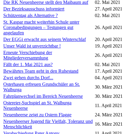
Die RK Neuenheerse stellt den Maibaum auf
02. Mai 2021
Der Bezirksausschuss informiert
27. April 2021
Schützentag als Alternative ?
02. Mai 2021
St. Kaspar macht weiterhin Schule unter
Coronabedingungen – Testungen gut
26. April 2021
angelaufen
Der EGGi erwacht aus seinem Winterschlaf
20. April 2021
Unser Wald ist unverzichtbar !
19. April 2021
Erneute Verschiebung der
26. April 2021
Mitgliederversammlung
Fällt der 1. Mai 2021 aus?
02. Mai 2021
Bewährtes Team geht in den Ruhestand
17. April 2021
Zwei gehen durchs Dorf...
04. April 2021
Osterhasen erfreuen Grundschüler an St.
30. März 2021
Walburga
Fahrplanwechsel im Bereich Neuenheerse
30. März 2021
Ostereier-Suchspiel an St. Walburga
11. April 2021
Neuenheerse
Neuenheerse zeigt zu Ostern Flagge
24. März 2021
Neuenheerser Jugend für Vielfalt, Toleranz und
16. März 2021
Menschlichkeit
Verabschiedung Pater Antony
11. April 2021